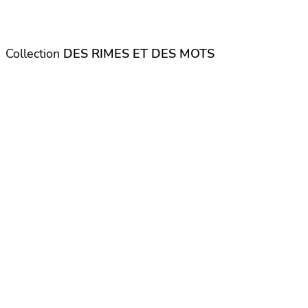
Collection
DES RIMES ET DES MOTS
Nouvelle couverture (collection des Rimes et d
mots)