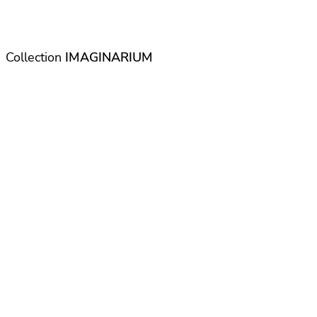
Collection
IMAGINARIUM
Nouvelle couverture (collection « Imaginarium »)