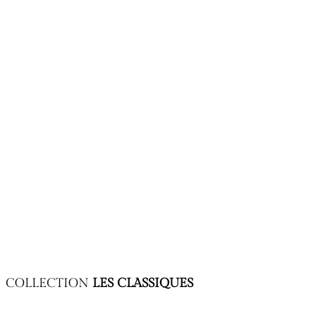
Nouvelle couverture (collection « Hors sentier »)
COLLECTION
LES CLASSIQUES